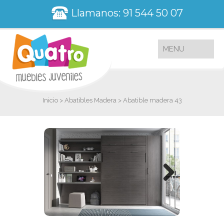
Llamanos: 91 544 50 07
Inicio
>
Abatibles Madera
> Abatible madera 43
Next