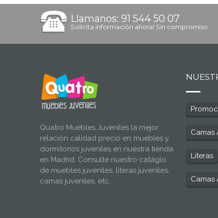
Llamanos: 91 544 50 07
Solicita información ahora! Sin compromiso
NUEST
Promoc
Quatro Muebles Juveniles la mejor
Camas 
relación calidad precio en muebles y
dormitorios juveniles en nuestra tienda
Literas
en Madrid. Consulte nuestro catáglo
de muebles juveniles, literas juveniles,
Camas A
camas juveniles, etc.