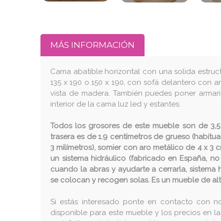
MÁS INFORMACIÓN
Cama abatible horizontal con una solida estruc
135 x 190 o 150 x 190, con sofá delantero con a
vista de madera. También puedes poner armario 
interior de la cama luz led y estantes.
Todos los grosores de este mueble son de 3,5 
trasera es de 1.9 centímetros de grueso (habit
3 milímetros), somier con aro metálico de 4 x 3 c
un sistema hidráulico (fabricado en España, no
cuando la abras y ayudarte a cerrarla, sistema 
se colocan y recogen solas. Es un mueble de alt
Si estás interesado ponte en contacto con n
disponible para este mueble y los precios en l