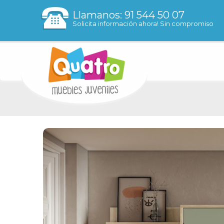
Llamanos: 91 544 50 07
Solicita información ahora! Sin compromiso