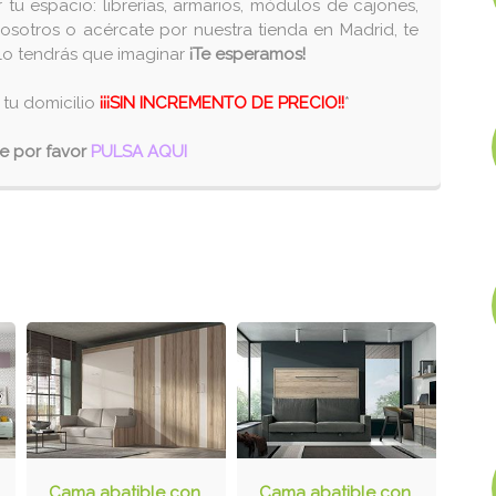
tu espacio: librerías, armarios, módulos de cajones,
osotros o acércate por nuestra tienda en Madrid, te
e lo tendrás que imaginar
¡Te esperamos!
 tu domicilio
¡¡¡SIN INCREMENTO DE PRECIO!!
*
je por favor
PULSA AQUI
Cama abatible con
Cama abatible con