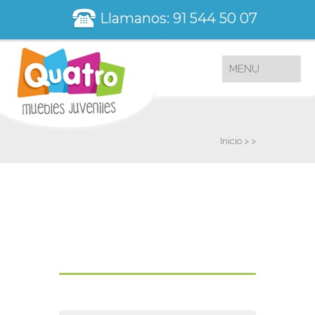
Llamanos: 91 544 50 07
Inicio
>
>